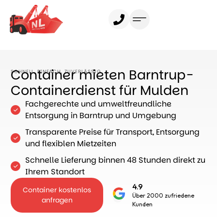
Container mieten
Leistungen
Container mieten Barntrup-
SCHNELL, EINFACH, ZUVERLÄSSIG
Containerdienst für Mulden
Gewerbekunden
Fachgerechte und umweltfreundliche
Ratgeber
Entsorgung in Barntrup und Umgebung
Über uns
Transparente Preise für Transport, Entsorgung
und flexiblen Mietzeiten
Schnelle Lieferung binnen 48 Stunden direkt zu
Ihrem Standort
4.9
Container kostenlos
Über 2000 zufriedene
anfragen
Kunden