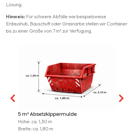
Lösung.
Hinweis:
Für schwere Abfälle wie beispielsweise
Erdaushub, Bauschutt oder Grasnarbe stellen wir Container
bis zu einer Größe von 7 m³ zur Verfügung.
5 m³ Absetzkippermulde
7
Höhe: ca. 1,30 m
H
Breite: ca. 1,80 m
B