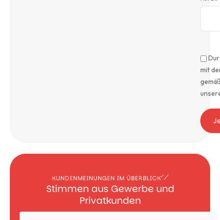
Dur
mit d
gemäß
unser
J
KUNDENMEINUNGEN IM ÜBERBLICK
Stimmen aus Gewerbe und
Privatkunden