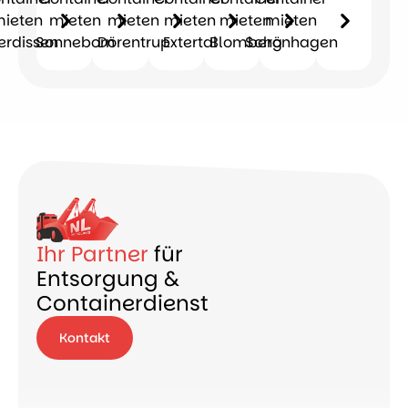
ieten
mieten
mieten
mieten
mieten
mieten
erdissen
Sonneborn
Dörentrup
Extertal
Blomberg
Schönhagen
Ihr Partner
für
Entsorgung &
Containerdienst
Kontakt