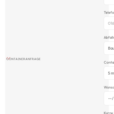
Telef
Abfall
CONTAINERANFRAGE
Conta
Wuns
Kurze 