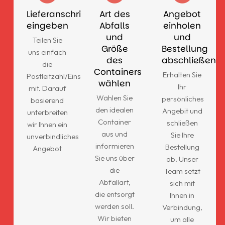
Lieferanschrift
Art des
Angebot
eingeben
Abfalls
einholen
und
und
Teilen Sie
Größe
Bestellung
uns einfach
des
abschließen
die
Containers
Erhalten Sie
Postleitzahl/Einsatzort
wählen
Ihr
mit. Darauf
Wählen Sie
persönliches
basierend
den idealen
Angebit und
unterbreiten
Container
schließen
wir Ihnen ein
aus und
Sie Ihre
unverbindliches
informieren
Bestellung
Angebot
Sie uns über
ab. Unser
die
Team setzt
Abfallart,
sich mit
die entsorgt
Ihnen in
werden soll.
Verbindung,
Wir bieten
um alle