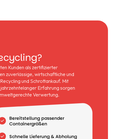
ecycling?
n Kunden als zertifizierter
n zuverlässige, wirtschaftliche und
Recycling und Schrottankauf. Mit
d jahrzehntelanger Erfahrung sorgen
e umweltgerechte Verwertung.
Bereitstellung passender
Containergrößen
Schnelle Lieferung & Abholung