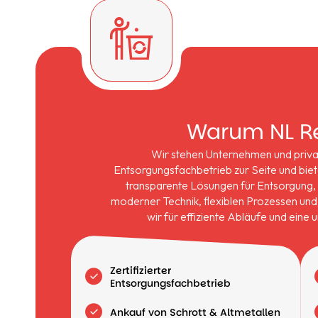
Warum NL R
Wir stehen Unternehmen und private
Entsorgungsfachbetrieb zur Seite und biete
transparente Lösungen für Entsorgung, 
moderner Technik, flexiblen Prozessen un
wir für effiziente Abläufe und ein
Zertifizierter
Entsorgungsfachbetrieb
Ankauf von Schrott & Altmetallen