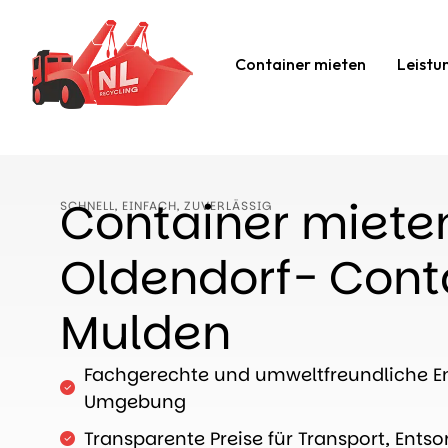
Container mieten
Leistu
Container miete
SCHNELL, EINFACH, ZUVERLÄSSIG
Oldendorf- Conta
Mulden
Fachgerechte und umweltfreundliche En
Umgebung
Transparente Preise für Transport, Entso