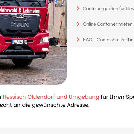
Containergrößen für He
Online Container mieten
FAQ - Containerdienst i
n
Hessisch Oldendorf und Umgebung
für Ihren Sp
recht an die gewünschte Adresse.