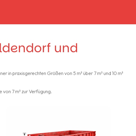
ldendorf und
iner in praxisgerechten Größen von 5 m³ über 7 m³ und 10 m³
e von 7 m³ zur Verfügung.