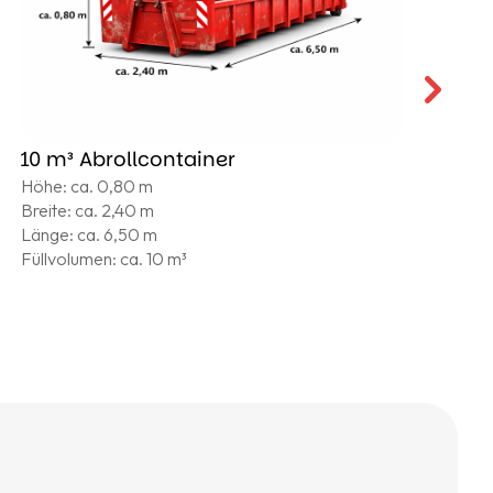
10 m³ Abrollcontainer
2
Höhe: ca. 0,80 m
H
Breite: ca. 2,40 m
B
Länge: ca. 6,50 m
L
Füllvolumen: ca. 10 m³
F