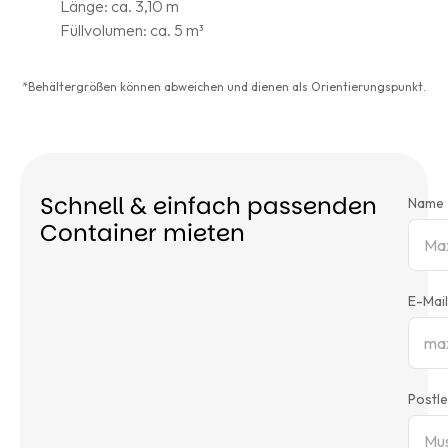
Länge: ca. 3,10 m
L
Füllvolumen: ca. 5 m³
F
*Behältergrößen können abweichen und dienen als Orientierungspunkt.
Schnell & einfach passenden
Name
Container mieten
E-Mail
Postle