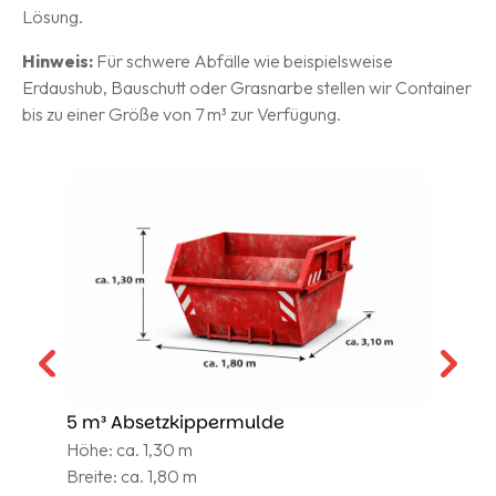
Lösung.
Hinweis:
Für schwere Abfälle wie beispielsweise
Erdaushub, Bauschutt oder Grasnarbe stellen wir Container
bis zu einer Größe von 7 m³ zur Verfügung.
5 m³ Absetzkippermulde
7
Höhe: ca. 1,30 m
H
Breite: ca. 1,80 m
B