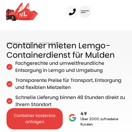
Container mieten
Leistungen
Container mieten Lemgo-
SCHNELL, EINFACH, ZUVERLÄSSIG
Containerdienst für Mulden
Gewerbekunden
Fachgerechte und umweltfreundliche
Ratgeber
Entsorgung in Lemgo und Umgebung
Über uns
Transparente Preise für Transport, Entsorgung
und flexiblen Mietzeiten
Schnelle Lieferung binnen 48 Stunden direkt zu
Ihrem Standort
4.9
Container kostenlos
Über 2000 zufriedene
anfragen
Kunden