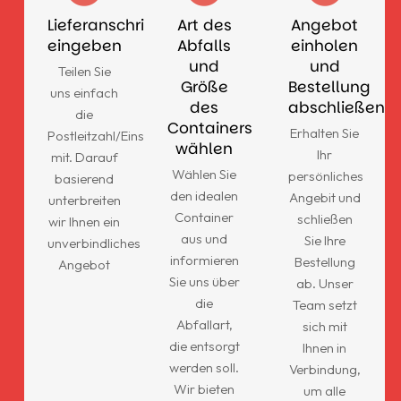
Lieferanschrift
Art des
Angebot
eingeben
Abfalls
einholen
und
und
Teilen Sie
Größe
Bestellung
uns einfach
des
abschließen
die
Containers
Erhalten Sie
Postleitzahl/Einsatzort
wählen
Ihr
mit. Darauf
Wählen Sie
persönliches
basierend
den idealen
Angebit und
unterbreiten
Container
schließen
wir Ihnen ein
aus und
Sie Ihre
unverbindliches
informieren
Bestellung
Angebot
Sie uns über
ab. Unser
die
Team setzt
Abfallart,
sich mit
die entsorgt
Ihnen in
werden soll.
Verbindung,
Wir bieten
um alle