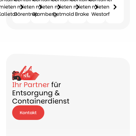
mieten
mieten
mieten
mieten
mieten
mieten
Kalletal
Dörentrup
Blomberg
Detmold
Brake
Westorf
Ihr Partner
für
Entsorgung &
Containerdienst
Kontakt