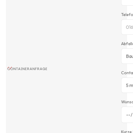
Telef
Abfall
CONTAINERANFRAGE
Conta
Wuns
Kurze 