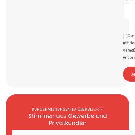
Dur
mit d
gemäß
unser
J
KUNDENMEINUNGEN IM ÜBERBLICK
Stimmen aus Gewerbe und
Privatkunden